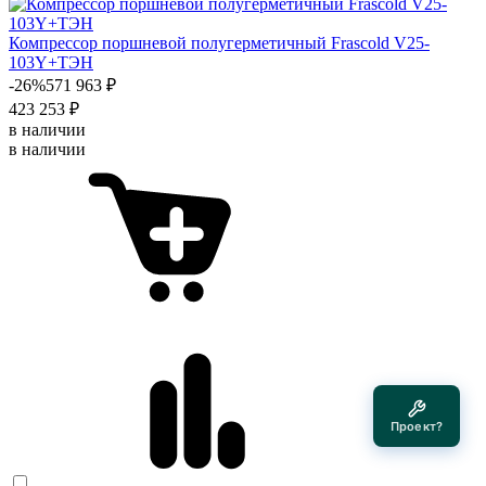
Компрессор поршневой полугерметичный Frascold V25-
103Y+ТЭН
-26%
571 963 ₽
423 253 ₽
в наличии
в наличии
Проект?