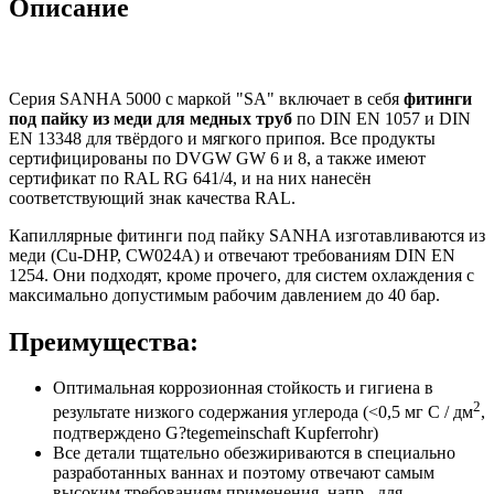
Описание
Серия SANHA 5000 с маркой "SA" включает в себя
фитинги
под пайку из меди для медных труб
по DIN EN 1057 и DIN
EN 13348 для твёрдого и мягкого припоя. Все продукты
сертифицированы по DVGW GW 6 и 8, а также имеют
сертификат по RAL RG 641/4, и на них нанесён
соответствующий знак качества RAL.
Капиллярные фитинги под пайку SANHA изготавливаются из
меди (Cu-DHP, CW024A) и отвечают требованиям DIN EN
1254. Они подходят, кроме прочего, для систем охлаждения с
максимально допустимым рабочим давлением до 40 бар.
Преимущества:
Оптимальная коррозионная стойкость и гигиена в
2
результате низкого содержания углерода (<0,5 мг C / дм
,
подтверждено G?tegemeinschaft Kupferrohr)
Все детали тщательно обезжириваются в специально
разработанных ваннах и поэтому отвечают самым
высоким требованиям применения, напр., для