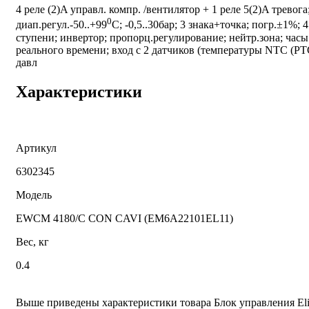
4 реле (2)A управл. компр. /вентилятор + 1 реле 5(2)A тревога
0
диап.регул.-50..+99
С; -0,5..30бар; 3 знака+точка; погр.±1%; 4
ступени; инвертор; пропорц.регулирование; нейтр.зона; часы
реального времени; вход с 2 датчиков (температуры NTC (PT
давл
Характеристики
Артикул
6302345
Модель
EWCM 4180/C CON CAVI (EM6A22101EL11)
Вес, кг
0.4
Выше приведены характеристики товара Блок управления Eli