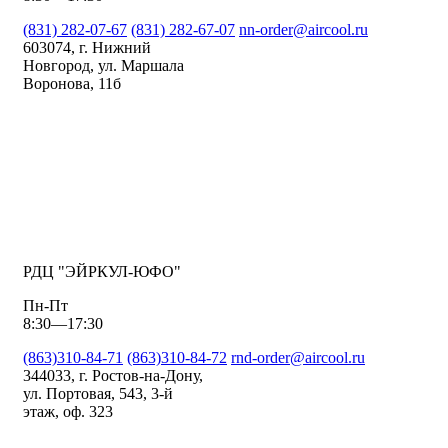
(831) 282-07-67
(831) 282-67-07
nn-order@aircool.ru
603074, г. Нижний
Новгород, ул. Маршала
Воронова, 11б
РДЦ "ЭЙРКУЛ-ЮФО"
Пн-Пт
8:30—17:30
(863)310-84-71
(863)310-84-72
rnd-order@aircool.ru
344033, г. Ростов-на-Дону,
ул. Портовая, 543, 3-й
этаж, оф. 323