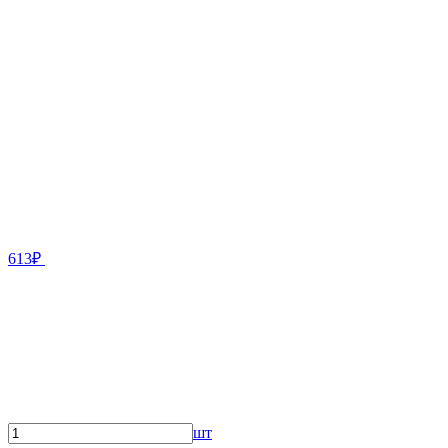
613₽
шт