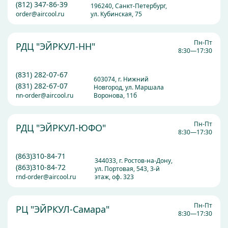
(812) 347-86-39
196240, Санкт-Петербург,
order@aircool.ru
ул. Кубинская, 75
Пн-Пт
РДЦ "ЭЙРКУЛ-НН"
8:30—17:30
(831) 282-07-67
603074, г. Нижний
(831) 282-67-07
Новгород, ул. Маршала
nn-order@aircool.ru
Воронова, 11б
Пн-Пт
РДЦ "ЭЙРКУЛ-ЮФО"
8:30—17:30
(863)310-84-71
344033, г. Ростов-на-Дону,
(863)310-84-72
ул. Портовая, 543, 3-й
rnd-order@aircool.ru
этаж, оф. 323
Пн-Пт
РЦ "ЭЙРКУЛ-Самара"
8:30—17:30