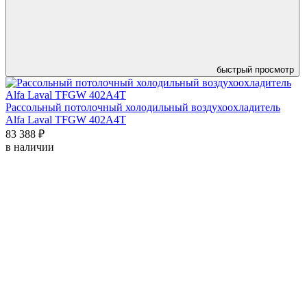
быстрый просмотр
Рассольный потолочный холодильный воздухоохладитель
Alfa Laval TFGW 402A4T
83 388 ₽
в наличии
К
8
в