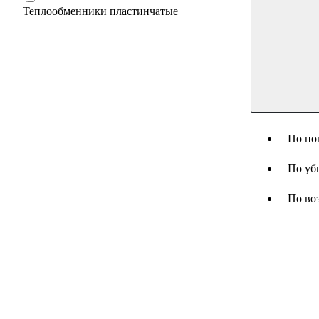
Теплообменники пластинчатые
По по
По уб
По во