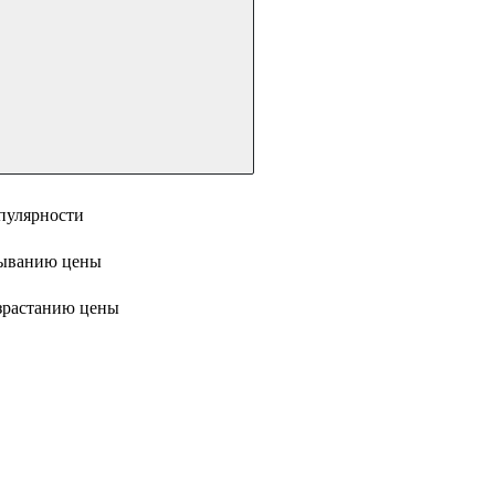
пулярности
ыванию цены
зрастанию цены