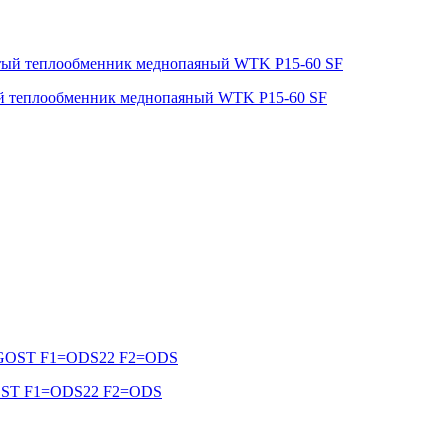
й теплообменник меднопаяный WTK P15-60 SF
OST F1=ODS22 F2=ODS