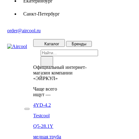
Екатеринбург
Санкт-Петербург
order@aircool.ru
Каталог
Бренды
Официальный интернет-
магазин компании
«ЭЙРКУЛ»
Чаще вcего
ищут —
4YD-4.2
Testcool
Q5-28.1Y
медная труба