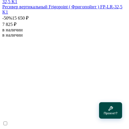
Ресивер вертикальный Frigopoint ( Фригопойнт ) FP-LR-32,5
K1
-50%
15 650 ₽
7 825 ₽
в наличии
в наличии
Проект?