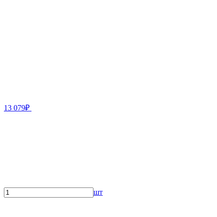
13 079₽
шт