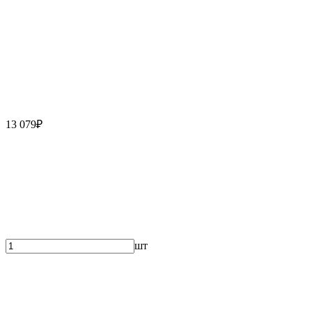
13 079₽
шт