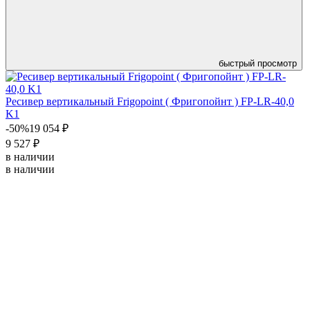
быстрый просмотр
Ресивер вертикальный Frigopoint ( Фригопойнт ) FP-LR-40,0
K1
-50%
19 054 ₽
9 527 ₽
в наличии
в наличии