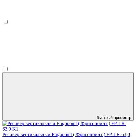
быстрый просмотр
Ресивер вертикальный Frigopoint ( Фригопойнт ) FP-LR-63,0