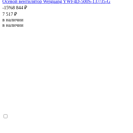
Осевой вентилятор Weiguang YWF4D-500S-137/35-G
-15%
8 844 ₽
7 517 ₽
в наличии
в наличии