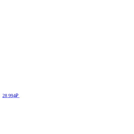
28 994₽