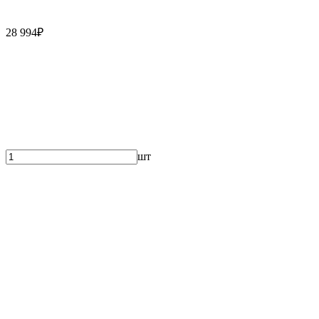
28 994₽
шт